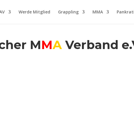
AV
Werde Mitglied
Grappling
MMA
Pankrat
cher M
M
A
Verband e.